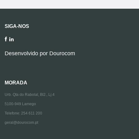
SIGA-NOS
Desenvolvido por
Dourocom
MORADA
Urb. Qta do Rabolal, Bl2., Lj.4
5100-949 Lamego
Telefone: 254 611 200
geral@dourocom.pt