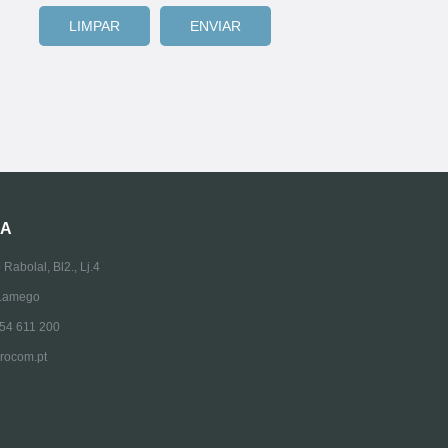
A
 Rabolal, Bl2., Lj.4
Lamego
254 611 200
rocom.pt