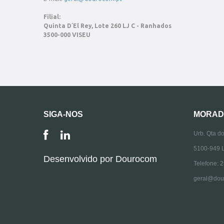
Filial:
Quinta D´El Rey, Lote 260 LJ C - Ranhados
3500-000 VISEU
SIGA-NOS
MORAD
Urb. Qta do
5100-949 
Desenvolvido por
Dourocom
Telefone: 
geral@dou