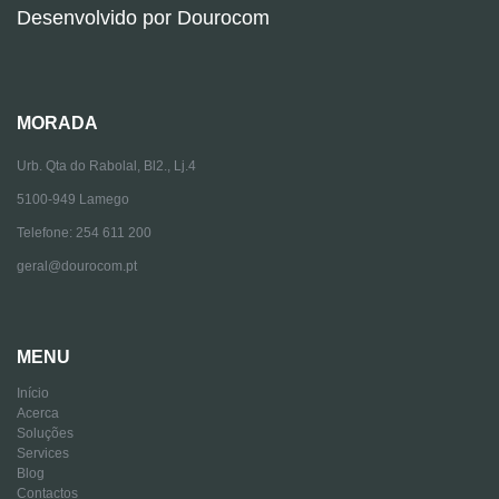
Desenvolvido por
Dourocom
MORADA
Urb. Qta do Rabolal, Bl2., Lj.4
5100-949 Lamego
Telefone: 254 611 200
geral@dourocom.pt
MENU
Início
Acerca
Soluções
Services
Blog
Contactos