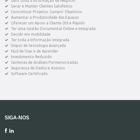
Gerir toda a Informação de Negócio
Gerar e Manter Clientes Satisfeitos
Concretizar Projetos. Cumprir Objetivos.
Aumentar a Produtividade das Equipas
Oferecer um Apoio a Cliente Útil e Rápido
Ter uma Gestão Documental Online e Integrada
Decidir em mobilidade
Ter toda a Informação Integrada
Dispor de tecnologia Avançada
Fácil de Usar e de Aprender
Investimento Reduzido
Centenas de Análises Pormenorizadas
Segurança de Dados e Acessos
Software Certificado
SIGA-NOS