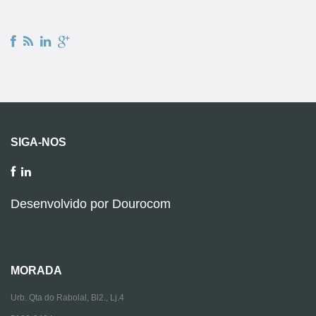
SIGA-NOS
Desenvolvido por
Dourocom
MORADA
Urb. Qta do Rabolal, Bl2., Lj.4