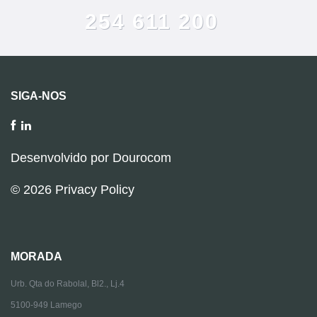
254 611 200
SIGA-NOS
Desenvolvido por
Dourocom
© 2026
Privacy Policy
MORADA
Urb. Qta do Rabolal, Bl2., Lj.4
5100-949 Lamego